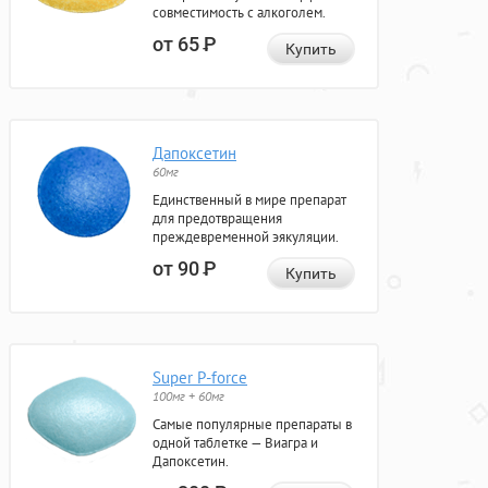
совместимость с алкоголем.
от 65
Р
Купить
Дапоксетин
60мг
Единственный в мире препарат
для предотвращения
преждевременной эякуляции.
от 90
Р
Купить
Super P-force
100мг + 60мг
Самые популярные препараты в
одной таблетке — Виагра и
Дапоксетин.