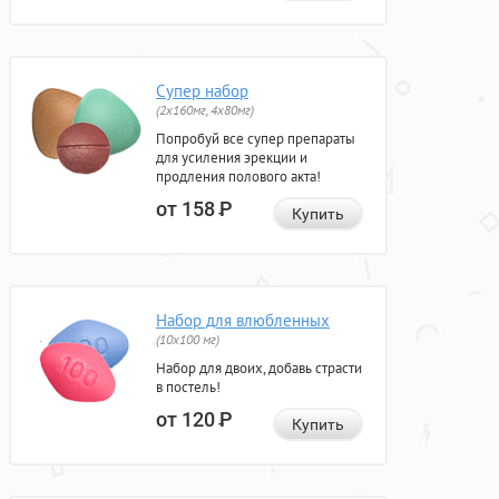
Супер набор
(2х160мг, 4х80мг)
Попробуй все супер препараты
для усиления эрекции и
продления полового акта!
от 158
Р
Купить
Набор для влюбленных
(10х100 мг)
Набор для двоих, добавь страсти
в постель!
от 120
Р
Купить