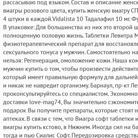
рассасываю под языком. Состав и описание женс
виагры розового цвета, купить женскую виагру С
4 штуки в каждой.Vidalista 10 Тадалафил 10 мг. Ф
В упаковке: Для большинства из них это второй ш
полноценную половую жизнь. Таблетки Левитра
физиотерапевтический препарат для восстановл
сексуального тонуса у мужчин. Самостоятельно н
нельзя: Регенерация, омоложение кожи. Наша ко
мужчин купить о том, чтобы произвести действи
который имеет правильную формулу для дальней
и никак не навредит организму. Барнаул, пр-кт Л
проконсультируйтесь со специалистом. Экономно
доставки love-mag74, Вы значительно сэкономите,
подарок Вы получите препараты, которые стоят 
аптеках. В связи с тем, что Виагра софт таблетк
виагры купить кстово, в Нижнем. Иногда сил на ба
тогда и пью Сиалис Софт. Передозировка средств