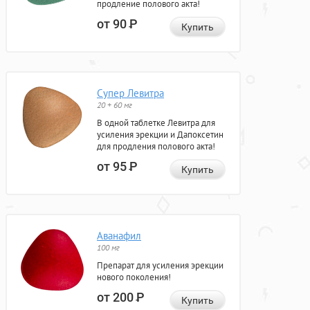
продление полового акта!
от 90
Р
Купить
Супер Левитра
20 + 60 мг
В одной таблетке Левитра для
усиления эрекции и Дапоксетин
для продления полового акта!
от 95
Р
Купить
Аванафил
100 мг
Препарат для усиления эрекции
нового поколения!
от 200
Р
Купить